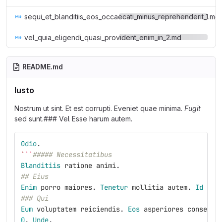
sequi_et_blanditiis_eos_occaecati_minus_reprehenderit_1.md
vel_quia_eligendi_quasi_provident_enim_in_2.md
README.md
Iusto
Nostrum ut sint. Et est corrupti. Eveniet quae minima.
Fugit
sed sunt.### Vel Esse harum autem.
Odio
.
`
``
##### Necessitatibus
Blanditiis
ratione
animi
.
## Eius
Enim
porro
maiores
.
Tenetur
mollitia
autem
.
Id
fac
### Qui
Eum
voluptatem
reiciendis
.
Eos
asperiores
consequa
0
.
Unde
.