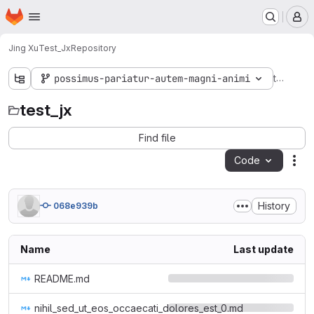
Homepage
Skip to main content
M
Jing Xu
Test_Jx
Repository
test_jx
possimus-pariatur-autem-magni-animi
test_jx
Find file
Code
Act
History
068e939b
Name
Last update
README.md
nihil_sed_ut_eos_occaecati_dolores_est_0.md