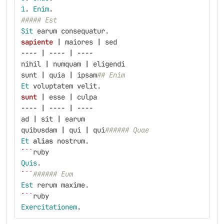
1
.
Enim
.
##### Est
Sit
earum
consequatur
.
sapiente
|
maiores
|
sed
----
|
----
|
----
nihil
|
numquam
|
eligendi
sunt
|
quia
|
ipsam
## Enim
Et
voluptatem
velit
.
sunt
|
esse
|
culpa
----
|
----
|
----
ad
|
sit
|
earum
quibusdam
|
qui
|
qui
###### Quae
Et
alias
nostrum
.
`
``
ruby
Quis
.
`
``
###### Eum
Est
rerum
maxime
.
`
``
ruby
Exercitationem
.